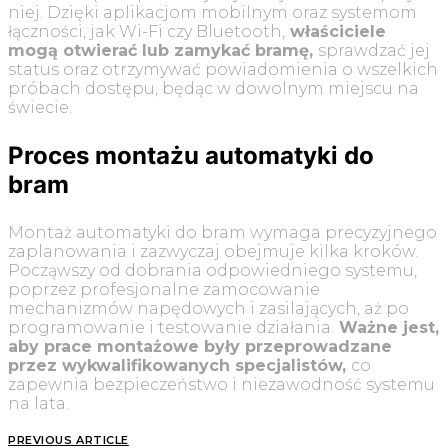
niej. Dzięki aplikacjom mobilnym oraz systemom
łączności, jak Wi-Fi czy Bluetooth,
właściciele
mogą otwierać lub zamykać bramę,
sprawdzać jej
status oraz otrzymywać powiadomienia o wszelkich
próbach dostępu, będąc w dowolnym miejscu na
świecie.
Proces montażu automatyki do
bram
Montaż automatyki do bram wymaga precyzyjnego
zaplanowania i zazwyczaj obejmuje kilka kroków.
Począwszy od dobrania odpowiedniego systemu,
poprzez profesjonalne zamocowanie
mechanizmów napędowych i zasilających, aż po
programowanie i testowanie działania.
Ważne jest,
aby prace montażowe były przeprowadzane
przez wykwalifikowanych specjalistów,
co
zapewnia bezpieczeństwo i niezawodność systemu
na lata.
PREVIOUS ARTICLE