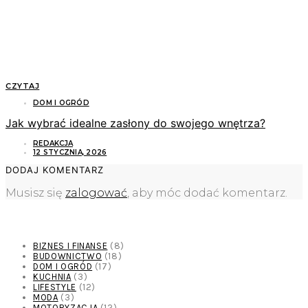
CZYTAJ
DOM I OGRÓD
Jak wybrać idealne zasłony do swojego wnętrza?
REDAKCJA
12 STYCZNIA, 2026
DODAJ KOMENTARZ
Musisz się
zalogować
, aby móc dodać komentarz.
KATEGORIE
BIZNES I FINANSE
(8)
BUDOWNICTWO
(18)
DOM I OGRÓD
(17)
KUCHNIA
(3)
LIFESTYLE
(12)
MODA
(3)
MOTORYZACJA
(12)