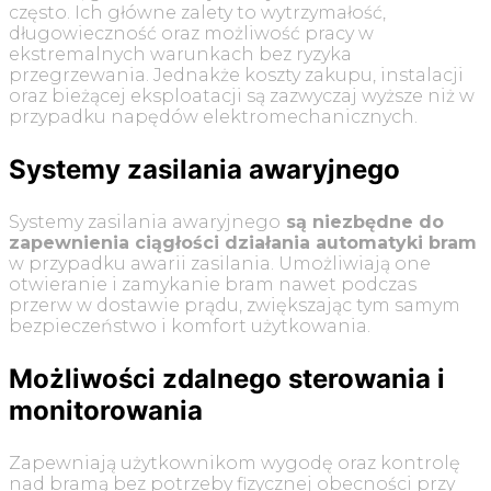
często. Ich główne zalety to wytrzymałość,
długowieczność oraz możliwość pracy w
ekstremalnych warunkach bez ryzyka
przegrzewania. Jednakże koszty zakupu, instalacji
oraz bieżącej eksploatacji są zazwyczaj wyższe niż w
przypadku napędów elektromechanicznych.
Systemy zasilania awaryjnego
Systemy zasilania awaryjnego
są niezbędne do
zapewnienia ciągłości działania automatyki bram
w przypadku awarii zasilania. Umożliwiają one
otwieranie i zamykanie bram nawet podczas
przerw w dostawie prądu, zwiększając tym samym
bezpieczeństwo i komfort użytkowania.
Możliwości zdalnego sterowania i
monitorowania
Zapewniają użytkownikom wygodę oraz kontrolę
nad bramą bez potrzeby fizycznej obecności przy