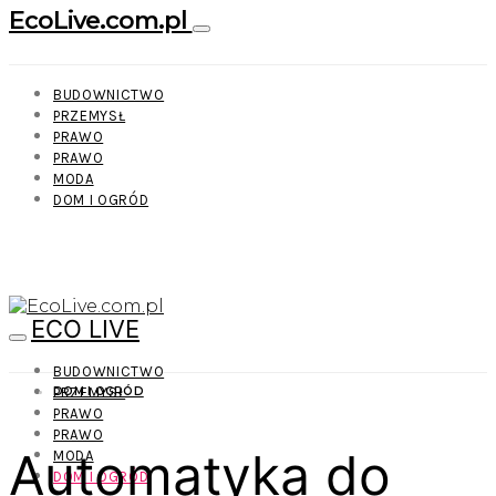
EcoLive.com.pl
BUDOWNICTWO
PRZEMYSŁ
PRAWO
PRAWO
MODA
DOM I OGRÓD
ECO LIVE
BUDOWNICTWO
PRZEMYSŁ
DOM I OGRÓD
PRAWO
PRAWO
Automatyka do
MODA
DOM I OGRÓD