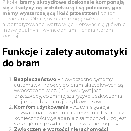
Z kolei
bramy skrzydłowe doskonale komponują
się z tradycyjną architekturą i są polecane, gdy
mamy wystarczającą ilość przestrzeni
do ich
otwierania. Oba typy bram mogą być skutecznie
automatyzowane, warto więc kierować się głównie
indywidualnymi wymaganiami i charakterem
posesji.
Funkcje i zalety automatyki
do bram
Bezpieczeństwo –
Nowoczesne systemy
automatyki napędy do bram skrzydłowych są
wyposażone w czujniki wykrywające
przeszkody, co zmniejsza ryzyko uszkodzenia
pojazdu lub kontuzji użytkowników.
Komfort użytkowania
– Automatyzacja
pozwala na otwieranie i zamykanie bram bez
konieczności wysiadania z samochodu, co jest
szczególnie przydatne podczas niepogody.
Zwiększenie wartości nieruchomości
–