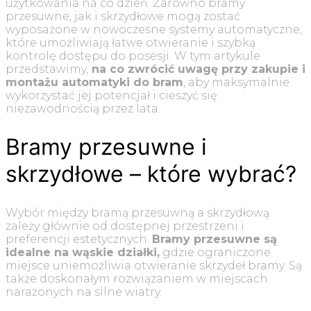
użytkowania na co dzień. Zarówno bramy
przesuwne, jak i skrzydłowe mogą zostać
wyposażone w nowoczesne systemy automatyczne,
które umożliwiają łatwe otwieranie i szybką
kontrolę dostępu do posesji. W tym artykule
przedstawimy,
na co zwrócić uwagę przy zakupie i
montażu automatyki do bram
, aby maksymalnie
wykorzystać jej potencjał i cieszyć się
niezawodnością przez lata.
Bramy przesuwne i
skrzydłowe – które wybrać?
Wybór między bramą przesuwną a skrzydłową
zależy głównie od dostępnej przestrzeni i
preferencji estetycznych.
Bramy przesuwne są
idealne na wąskie działki,
gdzie ograniczone
miejsce uniemożliwia otwieranie skrzydeł bramy. Są
także doskonałym rozwiązaniem w miejscach
narażonych na silne wiatry.