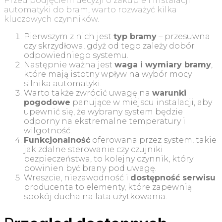
Przed podjęciem decyzji o zakupie i instalacji
automatyki do bram, warto rozważyć kilka
kluczowych czynników.
Pierwszym z nich jest
typ bramy
– przesuwna
czy skrzydłowa, gdyż od tego zależy dobór
odpowiedniego systemu.
Następnie ważna jest
waga i wymiary bramy
,
które mają istotny wpływ na wybór mocy
silnika automatyki.
Warto także zwrócić uwagę na
warunki
pogodowe
panujące w miejscu instalacji, aby
upewnić się, że wybrany system będzie
odporny na ekstremalne temperatury i
wilgotność.
Funkcjonalność
oferowana przez system, takie
jak zdalne sterowanie czy czujniki
bezpieczeństwa, to kolejny czynnik, który
powinien być brany pod uwagę.
Wreszcie, niezawodność i
dostępność serwisu
producenta to elementy, które zapewnią
spokój ducha na lata użytkowania.