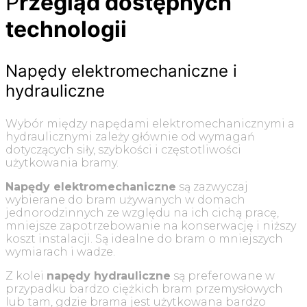
P
rzegląd dostępnych
technologii
Napędy elektromechaniczne i
hydrauliczne
Wybór między napędami elektromechanicznymi a
hydraulicznymi zależy głównie od wymagań
dotyczących siły, szybkości i częstotliwości
użytkowania bramy.
Napędy elektromechaniczne
są zazwyczaj
wybierane do bram używanych w domach
jednorodzinnych ze względu na ich cichą pracę,
mniejsze zapotrzebowanie na konserwację i niższy
koszt instalacji. Są idealne do bram o mniejszych
wymiarach i wadze.
Z kolei
napędy hydrauliczne
są preferowane w
przypadku bardzo ciężkich bram przemysłowych
lub tam, gdzie brama jest użytkowana bardzo