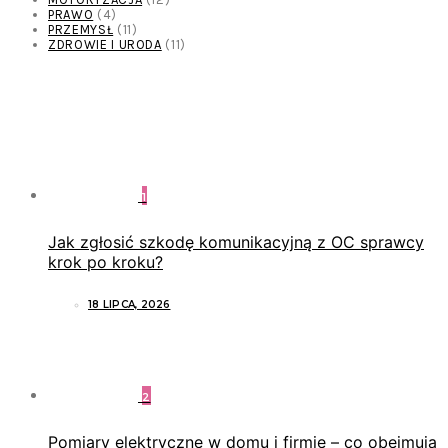
PRAWO
(4)
PRZEMYSŁ
(11)
ZDROWIE I URODA
(11)
POPULARNE ARTYKUŁY
1
Jak zgłosić szkodę komunikacyjną z OC sprawcy
krok po kroku?
18 LIPCA, 2026
2
Pomiary elektryczne w domu i firmie – co obejmują