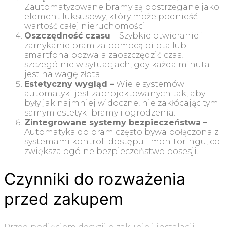
Zautomatyzowane bramy są postrzegane jako
element luksusowy, który może podnieść
wartość całej nieruchomości.
Oszczędność czasu
– Szybkie otwieranie i
zamykanie bram za pomocą pilota lub
smartfona pozwala zaoszczędzić czas,
szczególnie w sytuacjach, gdy każda minuta
jest na wagę złota.
Estetyczny wygląd –
Wiele systemów
automatyki jest zaprojektowanych tak, aby
były jak najmniej widoczne, nie zakłócając tym
samym estetyki bramy i ogrodzenia.
Zintegrowane systemy bezpieczeństwa –
Automatyka do bram często bywa połączona z
systemami kontroli dostępu i monitoringu, co
zwiększa ogólne bezpieczeństwo posesji.
Czynniki do rozważenia
przed zakupem