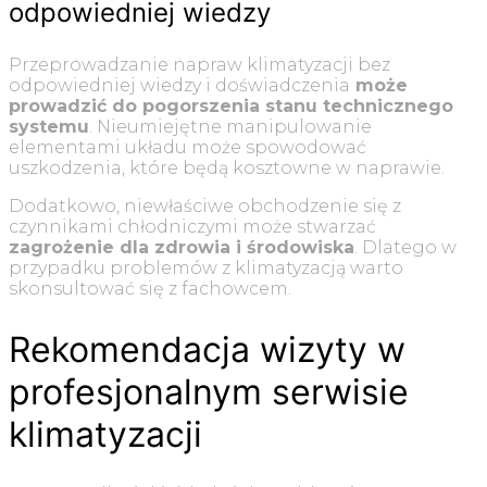
odpowiedniej wiedzy
Przeprowadzanie napraw klimatyzacji bez
odpowiedniej wiedzy i doświadczenia
może
prowadzić do pogorszenia stanu technicznego
systemu
. Nieumiejętne manipulowanie
elementami układu może spowodować
uszkodzenia, które będą kosztowne w naprawie.
Dodatkowo, niewłaściwe obchodzenie się z
czynnikami chłodniczymi może stwarzać
zagrożenie dla zdrowia i środowiska
. Dlatego w
przypadku problemów z klimatyzacją warto
skonsultować się z fachowcem.
Rekomendacja wizyty w
profesjonalnym serwisie
klimatyzacji