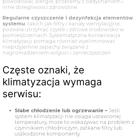
powodować alergie, problemy z oddychaniem i
inne dolegliwości zdrowotne.
Regularne czyszczenie i dezynfekcja elementów
systemu
, takich jak filtry i kanały wentylacyjne,
pozwala utrzymać czyste i zdrowe środowisko w
pomieszczeniach. Systematyczna konserwacja
klimatyzacji pomaga również wyeliminować
nieprzyjemne zapachy związane z
nagromadzeniem wilgoci i zanieczyszczeń.
Częste oznaki, że
klimatyzacja wymaga
serwisu:
Słabe chłodzenie lub ogrzewanie –
Jeśli
system klimatyzacji nie osiąga ustawionej
temperatury, może to wskazywać na problem z
czynnikiem chłodniczym, zatkane filtry lub
uszkodzone komponenty.