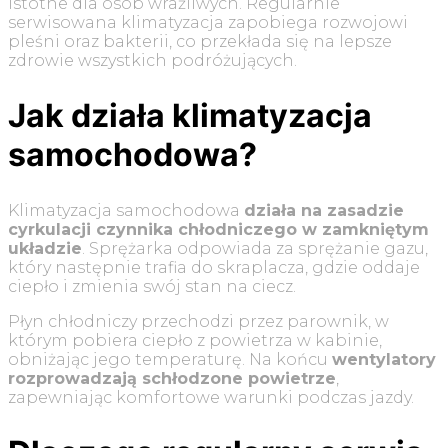
istotne dla osób wrażliwych. Regularnie
serwisowana klimatyzacja zapobiega rozwojowi
pleśni oraz bakterii, co przekłada się na lepsze
zdrowie wszystkich podróżujących.
Jak działa klimatyzacja
samochodowa?
Klimatyzacja samochodowa
działa na zasadzie
cyrkulacji czynnika chłodniczego w zamkniętym
układzie
. Sprężarka odpowiada za sprężanie gazu,
który następnie trafia do skraplacza, gdzie oddaje
ciepło i zmienia swój stan na ciecz.
Płyn chłodniczy przechodzi przez parownik, w
którym pobiera ciepło z powietrza w kabinie,
obniżając jego temperaturę. Na końcu
wentylatory
rozprowadzają schłodzone powietrze
,
zapewniając komfortowe warunki podczas jazdy.