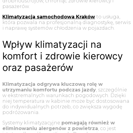
drobnoustrojów, chroniąc zdrowie kierowcy i
pasażerów.
Klimatyzacja samochodowa Kraków
to usługa,
która pozwala na profesjonalną diagnostykę, serwis
i naprawę systemów chłodzenia w pojazdach.
Wpływ klimatyzacji na
komfort i zdrowie kierowcy
oraz pasażerów
Klimatyzacja odgrywa kluczową rolę w
utrzymaniu komfortu podczas jazdy
, szczególnie
w ekstremalnych warunkach pogodowych. Dzięki
niej temperatura w kabinie może być dostosowana
do indywidualnych potrzeb, co zwiększa wygodę
podróżowania.
Systemy klimatyzacyjne
pomagają również w
eliminowaniu alergenów z powietrza
, co jest