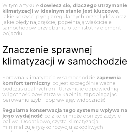
W tym artykule
dowiesz się, dlaczego utrzymanie
klimatyzacji w idealnym stanie jest kluczowe
,
jakie korzyści płyną z regularnych przeglądów oraz
jakie błędy najczęściej popełniają właściciele
samochodów przy dbaniu o ten istotny element
pojazdu.
Znaczenie sprawnej
klimatyzacji w samochodzie
Sprawna klimatyzacja w samochodzie
zapewnia
komfort termiczny
, co jest szczególnie ważne
podczas upalnych dni. Utrzymuje odpowiednią
wilgotność powietrza w kabinie, zapobiegając
parowaniu szyb i poprawiając widoczność.
Regularna konserwacja tego systemu wpływa na
jego wydajność
, co z kolei może obniżyć zużycie
paliwa. Dodatkowo, czysta klimatyzacja
minimalizuje ryzyko rozwoju szkodliwych