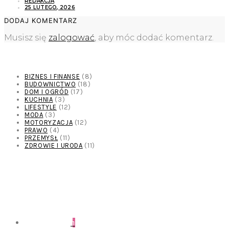
REDAKCJA
25 LUTEGO, 2026
DODAJ KOMENTARZ
Musisz się
zalogować
, aby móc dodać komentarz.
KATEGORIE
BIZNES I FINANSE
(8)
BUDOWNICTWO
(18)
DOM I OGRÓD
(17)
KUCHNIA
(3)
LIFESTYLE
(12)
MODA
(3)
MOTORYZACJA
(12)
PRAWO
(4)
PRZEMYSŁ
(11)
ZDROWIE I URODA
(11)
POPULARNE ARTYKUŁY
1