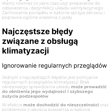
Warto również co jakiś czas użyć preparatów do
odświeżenia i dezynfekcji układu wentylacyjnego.
Zachowanie porządku w kabinie sprzyja zdrowiu i
poprawia ogólne wrażenia z jazdy.
Najczęstsze błędy
związane z obsługą
klimatyzacji
Ignorowanie regularnych przeglądów
Jednym z najczęstszych błędów jest pomijanie
regularnych przeglądów klimatyzacji. Brak
okresowego sprawdzania układu
może prowadzić
do obniżenia jego wydajności i szybszego
zużycia podzespołów
.
W efekcie
może dochodzić do nieszczelności
oraz
problemów z jakością powietrza w kabinie.