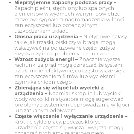
Nieprzyjemne zapachy podczas pracy –
Zapach pleśni, stęchlizny lub spalonych
elementów w wydmuchiwanym powietrzu
może być sygnałem nagromadzenia wilgoci,
zanieczyszczeń lub potencjalnym
uszkodzeniem układu.
Głośna praca urządzenia –
Nietypowe hałasy,
takie jak trzaski, piski czy wibracje, mogą
wskazywać na poluzowane części, zużyte
łożyska czy inne problemy techniczne.
Wzrost zużycia energii –
Znacznie wyższe
rachunki za prąd mogą oznaczać, że system
działa mniej efektywnie, co często wiąże się z
zanieczyszczeniem filtrów lub wyciekami
czynnika chłodniczego.
Zbierająca się wilgoć lub wycieki z
urządzenia –
Nadmiar skroplin lub wycieki
wody wokół klimatyzatora mogą sugerować
problemy z systemem odprowadzania wilgoci
lub zatkanym odpływem.
Częste włączanie i wyłączanie urządzenia –
Krótkie cykle pracy, podczas których
urządzenie często się włącza i wyłącza, mogą
oznaczać problemy ze sterowaniem