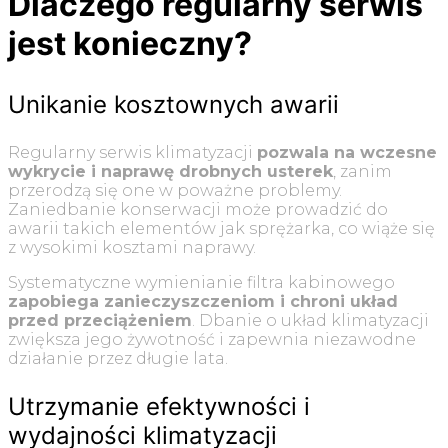
Dlaczego regularny serwis
jest konieczny?
Unikanie kosztownych awarii
Regularny serwis klimatyzacji
pozwala na wczesne
wykrycie i naprawę drobnych usterek
, zanim
przerodzą się one w poważne problemy.
Zaniedbanie konserwacji może prowadzić do
awarii takich elementów jak sprężarka, co wiąże się
z wysokimi kosztami naprawy.
Systematyczne wymienianie filtra kabinowego
zapobiega zanieczyszczeniom i chroni układ
przed przeciążeniem
. Dbanie o układ klimatyzacji
zwiększa jego żywotność i zapewnia niezawodne
działanie przez długie lata.
Utrzymanie efektywności i
wydajności klimatyzacji