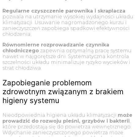
Regularne czyszczenie parownika i skraplacza
pozwala na utrzymanie wysokiej wydajności układu
klimatyzacji. Usuwanie nagromadzonego kurzu i
zanieczyszczeń zapobiega spadkowi efektywności
chłodzenia.
Równomierne rozprowadzanie czynnika
chłodniczego
zapewnia optymalną pracę systemu
nawet w najgorętsze dni. Systematyczna kontrola
szczelności układu minimalizuje ryzyko wycieków i
strat chłodziwa.
Zapobieganie problemom
zdrowotnym związanym z brakiem
higieny systemu
Nieodpowiednia higiena układu klimatyzacji
może
prowadzić do rozwoju pleśni, grzybów i bakterii
,
które przedostają się do powietrza wewnętrznego.
Wdychanie zanieczyszczonego powietrza może