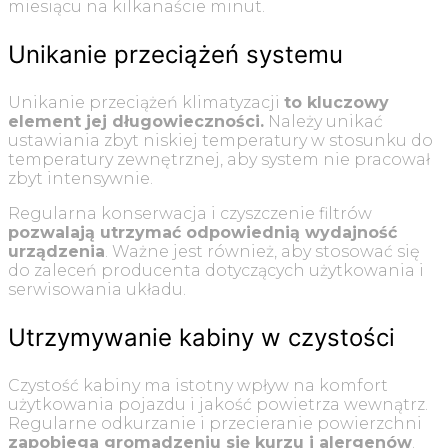
miesiącu na kilkanaście minut.
Unikanie przeciążeń systemu
Unikanie przeciążeń klimatyzacji
to kluczowy
element jej długowieczności.
Należy unikać
ustawiania zbyt niskiej temperatury w stosunku do
temperatury zewnętrznej, aby system nie pracował
zbyt intensywnie.
Regularna konserwacja i czyszczenie filtrów
pozwalają utrzymać odpowiednią wydajność
urządzenia
. Ważne jest również, aby stosować się
do zaleceń producenta dotyczących użytkowania i
serwisowania układu.
Utrzymywanie kabiny w czystości
Czystość kabiny ma istotny wpływ na komfort
użytkowania pojazdu i jakość powietrza wewnątrz.
Regularne odkurzanie i przecieranie powierzchni
zapobiega gromadzeniu się kurzu i alergenów
.