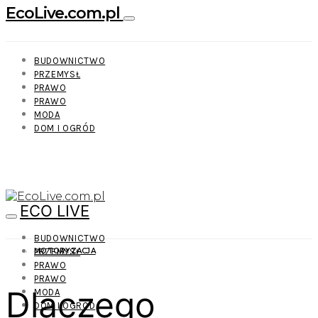
EcoLive.com.pl
BUDOWNICTWO
PRZEMYSŁ
PRAWO
PRAWO
MODA
DOM I OGRÓD
ECO LIVE
BUDOWNICTWO
PRZEMYSŁ
MOTORYZACJA
PRAWO
PRAWO
Dlaczego
MODA
DOM I OGRÓD