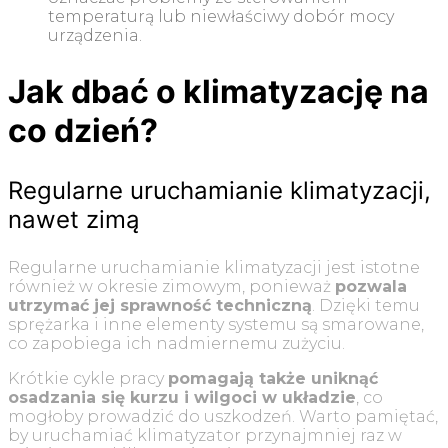
temperaturą lub niewłaściwy dobór mocy
urządzenia.
Jak dbać o klimatyzację na
co dzień?
Regularne uruchamianie klimatyzacji,
nawet zimą
Regularne uruchamianie klimatyzacji jest istotne
również w okresie zimowym, ponieważ
pozwala
utrzymać jej sprawność techniczną
. Dzięki temu
sprężarka i inne elementy systemu są smarowane,
co zapobiega ich nadmiernemu zużyciu.
Krótkie cykle pracy
pomagają także uniknąć
osadzania się kurzu i wilgoci w układzie
, co
mogłoby prowadzić do uszkodzeń. Warto pamiętać,
by uruchamiać klimatyzator przynajmniej raz w