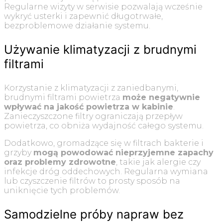
Regularne wizyty w serwisie pozwalają wcześnie
wykryć usterki i zapewnić długotrwałe,
bezproblemowe działanie systemu.
Używanie klimatyzacji z brudnymi
filtrami
Korzystanie z klimatyzacji z zaniedbanymi,
brudnymi filtrami powietrza
może negatywnie
wpływać na jakość powietrza w kabinie
.
Zanieczyszczone filtry ograniczają przepływ
powietrza, co obniża wydajność całego systemu.
Dodatkowo, gromadzące się w filtrach bakterie i
grzyby
mogą powodować nieprzyjemne zapachy
oraz problemy zdrowotne
, takie jak alergie czy
infekcje dróg oddechowych. Regularna wymiana
lub czyszczenie filtrów to prosty sposób na
uniknięcie tych problemów.
Samodzielne próby napraw bez