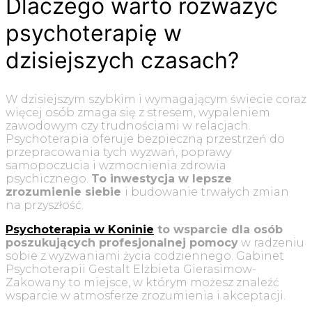
Dlaczego warto rozważyć
psychoterapię w
dzisiejszych czasach?
W dzisiejszym szybkim i wymagającym świecie coraz
więcej osób zmaga się z stresem, wypaleniem
zawodowym czy trudnościami w relacjach.
Psychoterapia oferuje bezpieczną przestrzeń do
przepracowania tych wyzwań, poprawy
samopoczucia i wzmocnienia zdrowia
psychicznego.
To inwestycja w lepsze
zrozumienie siebie
i budowanie trwałych zmian
na przyszłość.
Psychoterapia w Koninie
to wsparcie dla osób
poszukujących profesjonalnej pomocy
w radzeniu
sobie z wyzwaniami życia codziennego. Gabinet
Psychoterapii Gestalt Elżbieta Gierasimow-
Zakowany to miejsce, w którym możesz znaleźć
wsparcie w atmosferze zrozumienia i akceptacji.