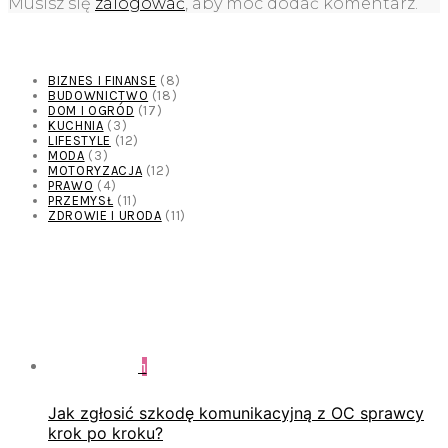
Musisz się
zalogować
, aby móc dodać komentarz.
KATEGORIE
BIZNES I FINANSE
(8)
BUDOWNICTWO
(18)
DOM I OGRÓD
(17)
KUCHNIA
(3)
LIFESTYLE
(12)
MODA
(3)
MOTORYZACJA
(12)
PRAWO
(4)
PRZEMYSŁ
(11)
ZDROWIE I URODA
(11)
POPULARNE ARTYKUŁY
1
Jak zgłosić szkodę komunikacyjną z OC sprawcy
krok po kroku?