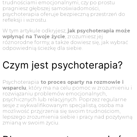
trudnościami emocjonalnymi, czy po prostu
pragniesz głębszej samoświadomości,
psychoterapia oferuje bezpieczną przestrzeń do
refleksji i wzrostu.
W tym artykule odkryjesz,
jak psychoterapia może
wpłynąć na Twoje życie
, zrozumiesz jej
różnorodne formy, a także dowiesz się, jak wybrać
odpowiednią ścieżkę dla siebie.
Czym jest psychoterapia?
Psychoterapia
to proces oparty na rozmowie i
wsparciu
, który ma na celu pomoc w zrozumieniu i
rozwiązaniu problemów emocjonalnych,
psychicznych lub relacyjnych. Poprzez regularne
sesje z wykwalifikowanym specjalistą, osoba ma
możliwość przyjrzenia się swoim trudnościom,
lepszego zrozumienia siebie i pracy nad pozytywną
zmianą w swoim życiu.