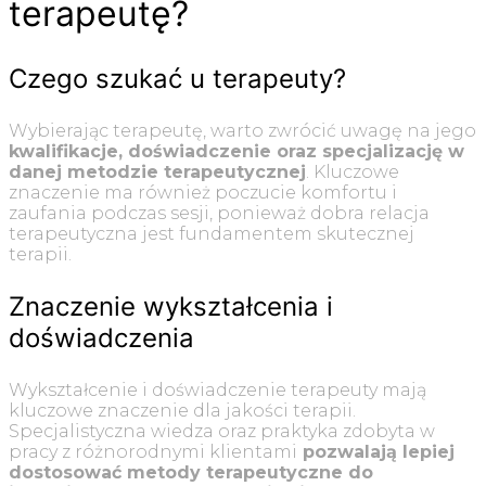
terapeutę?
Czego szukać u terapeuty?
Wybierając terapeutę, warto zwrócić uwagę na jego
kwalifikacje, doświadczenie oraz specjalizację w
danej metodzie terapeutycznej
. Kluczowe
znaczenie ma również poczucie komfortu i
zaufania podczas sesji, ponieważ dobra relacja
terapeutyczna jest fundamentem skutecznej
terapii.
Znaczenie wykształcenia i
doświadczenia
Wykształcenie i doświadczenie terapeuty mają
kluczowe znaczenie dla jakości terapii.
Specjalistyczna wiedza oraz praktyka zdobyta w
pracy z różnorodnymi klientami
pozwalają lepiej
dostosować metody terapeutyczne do