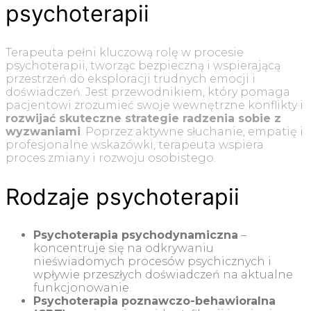
psychoterapii
Terapeuta pełni kluczową rolę w procesie
psychoterapii, tworząc bezpieczną i wspierającą
przestrzeń do eksploracji trudnych emocji i
doświadczeń. Jest przewodnikiem, który pomaga
pacjentowi zrozumieć swoje wewnętrzne konflikty i
rozwijać skuteczne strategie radzenia sobie z
wyzwaniami
. Poprzez aktywne słuchanie, empatię i
profesjonalne wskazówki, terapeuta wspiera
proces zmiany i rozwoju osobistego.
Rodzaje psychoterapii
Psychoterapia psychodynamiczna
–
koncentruje się na odkrywaniu
nieświadomych procesów psychicznych i
wpływie przeszłych doświadczeń na aktualne
funkcjonowanie.
Psychoterapia poznawczo-behawioralna