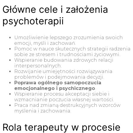
Główne cele i założenia
psychoterapii
Umożliwienie lepszego zrozumienia swoich
emocji, myśli i zachowań.
Pomoc w nauce skutecznych strategii radzenia
sobie ze stresem i trudnościami życiowymi.
Wspieranie budowania zdrowych relacji
interpersonalnych.
Rozwijanie umiejętności rozwiązywania
problemów i podejmowania decyzji.
Poprawa ogólnego samopoczucia
emocjonalnego i psychicznego
.
Wspieranie procesu akceptacji siebie i
wzmacnianie poczucia własnej wartości.
Praca nad zmianą destrukcyjnych wzorców
myślenia i zachowania.
Rola terapeuty w procesie