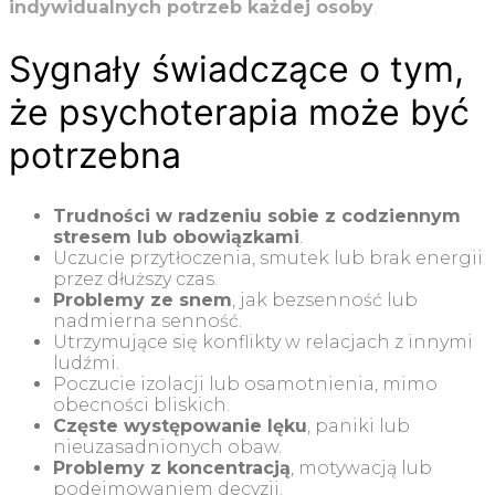
indywidualnych potrzeb każdej osoby
.
Sygnały świadczące o tym,
że psychoterapia może być
potrzebna
Trudności w radzeniu sobie z codziennym
stresem lub obowiązkami
.
Uczucie przytłoczenia, smutek lub brak energii
przez dłuższy czas.
Problemy ze snem
, jak bezsenność lub
nadmierna senność.
Utrzymujące się konflikty w relacjach z innymi
ludźmi.
Poczucie izolacji lub osamotnienia, mimo
obecności bliskich.
Częste występowanie lęku
, paniki lub
nieuzasadnionych obaw.
Problemy z koncentracją
, motywacją lub
podejmowaniem decyzji.