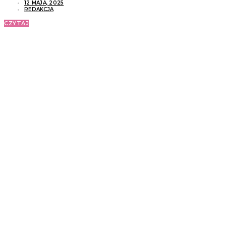
12 MAJA, 2025
REDAKCJA
CZYTAJ
ZOBACZ RÓWNIEŻ