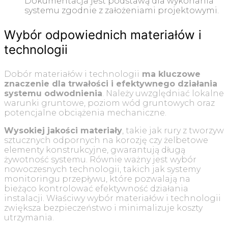
Dokumentacja jest podstawą dla wykonania
systemu zgodnie z założeniami projektowymi.
Wybór odpowiednich materiałów i
technologii
Dobór materiałów i technologii
ma kluczowe
znaczenie dla trwałości i efektywnego działania
systemu odwodnienia
. Należy uwzględniać lokalne
warunki gruntowe, poziom wód gruntowych oraz
potencjalne obciążenia mechaniczne.
Wysokiej jakości materiały
, takie jak rury z tworzyw
sztucznych odpornych na korozję czy żelbetowe
elementy konstrukcyjne, gwarantują długą
żywotność systemu. Równie ważny jest wybór
nowoczesnych technologii, takich jak systemy
monitoringu przepływu, które pozwalają na
bieżąco kontrolować efektywność działania
instalacji. Właściwy wybór materiałów i technologii
zwiększa bezpieczeństwo i minimalizuje koszty
utrzymania.