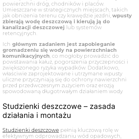
powierzchni dróg, chodników i placów.
Umieszczane w strategicznych miejscach, takich
jak obniżenia terenu czy krawędzie jezdni,
wpusty
zbierają wodę deszczową i kierują ją do
kanalizacji deszczowej
lub systemów
retencyjnych.
Ich
głównym zadaniem jest zapobieganie
gromadzeniu się wody na powierzchniach
komunikacyjnych
, co mogłoby prowadzić do
powstawania kałuż, pogorszenia przyczepności i
zwiększonego ryzyka wypadków. Dodatkowo,
właściwie zaprojektowane i utrzymane wpusty
uliczne przyczyniają się do ochrony nawierzchni
przed przedwczesnym zużyciem oraz erozją
spowodowaną długotrwałym działaniem wody.
Studzienki deszczowe – zasada
działania i montażu
Studzienki deszczowe
pełnią kluczową rolę w
efektywnym odprowadzaniu wód opadowych,