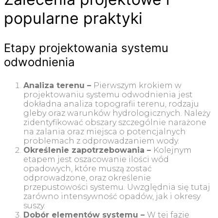
popularne praktyki
Etapy projektowania systemu
odwodnienia
Analiza terenu –
Pierwszym krokiem w
projektowaniu systemu odwodnienia jest
dokładna analiza topografii terenu, rodzaju
gleby oraz warunków hydrologicznych. Należy
zidentyfikować obszary szczególnie narażone
na zalania oraz miejsca o potencjalnych
problemach z odprowadzaniem wody.
Określenie zapotrzebowania –
Kolejnym
etapem jest oszacowanie ilości wód
opadowych, które muszą zostać
odprowadzone, oraz określenie
przepustowości systemu. Uwzględnia się tutaj
zarówno intensywność opadów, jak i okresy
suszy.
Dobór elementów systemu –
W tej fazie