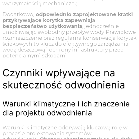
wytrzymałością mechaniczną.
Dodatkowo,
odpowiednio zaprojektowane kratki
przykrywające korytka zapewniają
bezpieczeństwo użytkowania
, jednocześnie
umożliwiając swobodny przepływ wody. Prawidłowe
rozmieszczenie oraz regularna konserwacja korytek
ściekowych to klucz do efektywnego zarządzania
wodą deszczową i ochrony infrastruktury przed
potencjalnymi szkodami.
Czynniki wpływające na
skuteczność odwodnienia
Warunki klimatyczne i ich znaczenie
dla projektu odwodnienia
Warunki klimatyczne odgrywają kluczową rolę w
procesie projektowania systemów