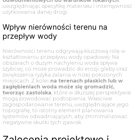
odwodnieniowych do warunków lokalnych
,
uwzględniając specyfikę materiału i intensywność
użytkowania danej drogi.
Wpływ nierówności terenu na
przepływ wody
Nierówności terenu odgrywają kluczową rolę w
kształtowaniu przepływu wody opadowej. Na
obszarach o dużym nachyleniu woda spływa
szybciej, co może prowadzić do erozji gleby oraz
zwiększenia ryzyka zalania w niżej położonych
miejscach. Z kolei
na terenach płaskich lub w
zagłębieniach woda może się gromadzić,
tworząc zastoiska
, które w dłuższej perspektywie
mogą powodować podtopienia. Właściwe
zagospodarowanie terenu, uwzględniające jego
topografię, to istotny element planowania
systemów odwadniających, aby zminimalizować
negatywne skutki tych zjawisk.
Zalecenia projektowe i