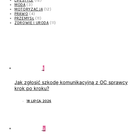
LIFESTYLE
(12)
MODA
(3)
MOTORYZACJA
(12)
PRAWO
(4)
PRZEMYSŁ
(11)
ZDROWIE I URODA
(11)
POPULARNE ARTYKUŁY
1
Jak zgłosić szkodę komunikacyjną z OC sprawcy
krok po kroku?
18 LIPCA, 2026
2