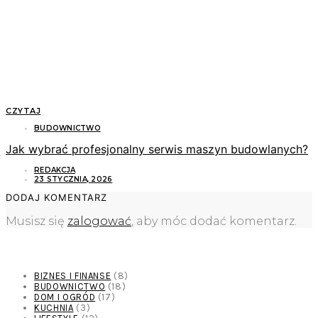
CZYTAJ
BUDOWNICTWO
Jak wybrać profesjonalny serwis maszyn budowlanych?
REDAKCJA
23 STYCZNIA, 2026
DODAJ KOMENTARZ
Musisz się
zalogować
, aby móc dodać komentarz.
KATEGORIE
BIZNES I FINANSE
(8)
BUDOWNICTWO
(18)
DOM I OGRÓD
(17)
KUCHNIA
(3)