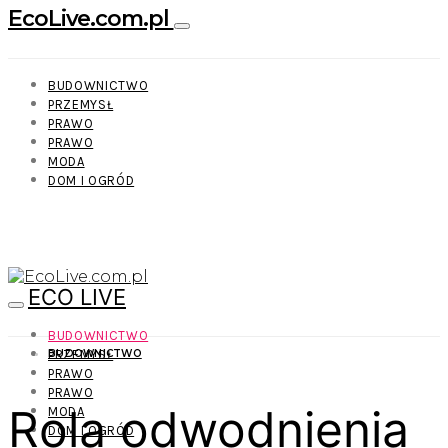
EcoLive.com.pl
BUDOWNICTWO
PRZEMYSŁ
PRAWO
PRAWO
MODA
DOM I OGRÓD
ECO LIVE
BUDOWNICTWO
PRZEMYSŁ
BUDOWNICTWO
PRAWO
PRAWO
Rola odwodnienia
MODA
DOM I OGRÓD