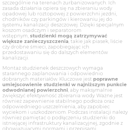
szczególnie na terenach zurbanizowanych. Ich
zasada działania opiera się na zbieraniu wody
opadowej lub roztopowej z powierzchni jezdni,
chodników czy parkingów i kierowaniu jej do
systemu kanalizacji deszczowej. Dzięki specjalnym
koszom osadczym i separatorom
wstępnym,
studzienki mogą zatrzymywać
większe zanieczyszczenia
, takie jak piasek, liście
czy drobne śmieci, zapobiegając ich
przedostawaniu się do dalszych elementów
kanalizacji.
Montaż studzienek deszczowych wymaga
starannego zaplanowania i odpowiednio
dobranych materiałów. Kluczowe jest
poprawne
umiejscowienie studzienki w najniższym punkcie
odwodnianej powierzchni
, aby maksymalnie
zwiększyć efektywność zbierania wody. Ważne jest
również zapewnienie stabilnego podłoża oraz
odpowiedniego uszczelnienia, aby zapobiec
wyciekom i uszkodzeniom. Podczas instalacji należy
również pamiętać o podłączeniu studzienki do
istniejącej infrastruktury kanalizacyjnej, zgodnie z
obowiązującymi normami i przepisami