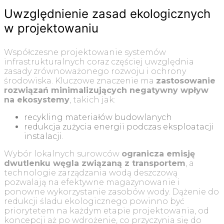
Uwzględnienie zasad ekologicznych
w projektowaniu
Współczesne projektowanie systemów
infrastrukturalnych coraz częściej uwzględnia
zasady zrównoważonego rozwoju i ochrony
środowiska. Kluczowe znaczenie ma
zastosowanie
rozwiązań minimalizujących negatywny wpływ
na ekosystemy
, takich jak:
recykling materiałów budowlanych
redukcja zużycia energii podczas eksploatacji
instalacji.
Wybór lokalnych surowców
ogranicza emisję
dwutlenku węgla związaną z transportem
, a
technologie zarządzania wodą deszczową
pozwalają na efektywne magazynowanie i
ponowne wykorzystanie zasobów wody. Dążenie do
redukcji śladu ekologicznego powinno być
priorytetem na każdym etapie projektowania, od
koncepcji aż po wdrożenie, co przyczynia się do