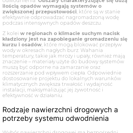
odwodnienia.
Obszary charakteryzujące się dużą
ilością opadów wymagają systemów o
zwiększonej przepustowości
, które są w stanie
efektywnie odprowadzać nagromadzoną wodę
podczas intensywnych opadów deszczu.
Z kolei
w regionach o klimacie suchym nacisk
kładziony jest na zapobieganie gromadzeniu się
kurzu i osadów
, które mogą blokować przepływ
wody w okresach nagłych burz. Wahania
temperatury, takie jak mrozy i upały, również mają
znaczenie – materiały użyte do budowy systemów
muszą być odporne na zamarzanie oraz
rozszerzanie pod wpływem ciepła. Odpowiednie
dostosowanie projektu do lokalnych warunków
klimatycznych zwiększa trwałość i wydajność
instalacji, maksymalizując jej żywotność i
efektywność w działaniu.
Rodzaje nawierzchni drogowych a
potrzeby systemu odwodnienia
Wybór nawierzchni drogowej ma bezpośredni