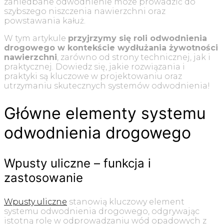
zaniedbane odwodnienie może prowadzić do
szybszego niszczenia nawierzchni oraz
powstawania kałuż.
W tym artykule
przyjrzymy się roli odwodnienia
drogowego w kontekście wydłużania żywotności
nawierzchni
, zarówno od strony technicznej, jak i
praktycznej. Dowiedz się, jakie rozwiązania i
praktyki są kluczowe w projektowaniu oraz
utrzymaniu skutecznych systemów odwodnienia!
Główne elementy systemu
odwodnienia drogowego
Wpusty uliczne – funkcja i
zastosowanie
Wpusty uliczne
stanowią kluczowy element
systemu odwodnienia drogowego, odgrywając
istotną rolę w odprowadzaniu wód opadowych z