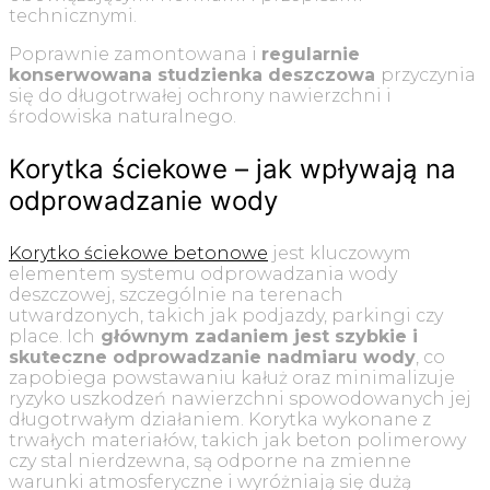
technicznymi.
Poprawnie zamontowana i
regularnie
konserwowana studzienka deszczowa
przyczynia
się do długotrwałej ochrony nawierzchni i
środowiska naturalnego.
Korytka ściekowe – jak wpływają na
odprowadzanie wody
Korytko ściekowe betonowe
jest kluczowym
elementem systemu odprowadzania wody
deszczowej, szczególnie na terenach
utwardzonych, takich jak podjazdy, parkingi czy
place. Ich
głównym zadaniem jest szybkie i
skuteczne odprowadzanie nadmiaru wody
, co
zapobiega powstawaniu kałuż oraz minimalizuje
ryzyko uszkodzeń nawierzchni spowodowanych jej
długotrwałym działaniem. Korytka wykonane z
trwałych materiałów, takich jak beton polimerowy
czy stal nierdzewna, są odporne na zmienne
warunki atmosferyczne i wyróżniają się dużą